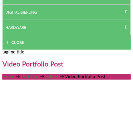
DIGITALISIERUNG
HARDWARE
CLOSE
tagline title
Video Portfolio Post
Home
→
Portfolio
→
gallery
→
Video Portfolio Post