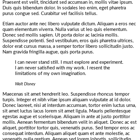
Praesent est velit, tincidunt sed accumsan in, mollis vitae ipsum.
Duis quis bibendum dolor. In sodales leo enim, eget pharetra
purus congue sed. Curabitur vel facilisis tellus.
Etiam auctor ante nec libero vulputate dictum. Aliquam a eros nec
quam elementum viverra. Nulla varius ut leo quis elementum.
Donec sed mollis sapien. Ut porta dolor ac lacinia mollis.
Suspendisse potenti. Sed vestibulum, eros quis pharetra ultrices,
dolor erat cursus massa, a semper tortor libero sollicitudin justo.
Nam gravida fringilla augue, quis porta purus.
I can never stand still. I must explore and experiment.
I am never satisfied with my work. I resent the
limitations of my own imagination.
Walt Disney
Maecenas sit amet hendrerit leo. Suspendisse rhoncus tempor
turpis. Integer et nibh vitae ipsum aliquam vulputate at id dolor.
Donec laoreet, nisi at interdum accumsan, tortor enim luctus urna,
sit amet luctus lacus lorem sit amet ligula. Mauris pellentesque
egestas augue et scelerisque. Aliquam in ante at justo porttitor
mollis. Aenean fermentum bibendum velit in aliquet. Donec ac est
aliquet, porttitor tortor quis, venenatis purus. Sed tempor eros ac
consequat interdum. Aliquam aliquet quam et ante molestie, ac
venenatis nulla pretium. Aenean sed lorem lobortis, sollicitudin