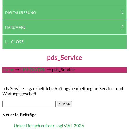
DIGITALISIERUNG
HARDWARE
CLOSE
pds_Service
Home
→
HANDWERK
→
pds_Service
pds Service – ganzheitliche Auftragsbearbeitung im Service- und
Wartungsgeschäft
Suche
nach:
Neueste Beiträge
Unser Besuch auf der LogiMAT 2026