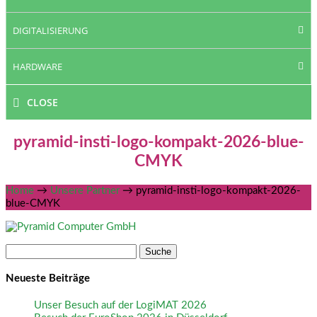
DIGITALISIERUNG
HARDWARE
CLOSE
pyramid-insti-logo-kompakt-2026-blue-
CMYK
Home
→
Unsere Partner
→
pyramid-insti-logo-kompakt-2026-
blue-CMYK
Suche
nach:
Neueste Beiträge
Unser Besuch auf der LogiMAT 2026