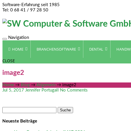
Software-Erfahrung seit 1985
Tel: 0 68 41 / 97 28 50
Navigation
Toggle
navigation
HOME
BRANCHENSOFTWARE
DENTAL
HANDW
CLOSE
image2
Home
→
Blog
→
Allgemein
→
image2
Jul 5, 2017
Jennifer Portugall
No Comments
Suche
nach:
Neueste Beiträge