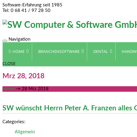
Software-Erfahrung seit 1985
Tel: 0 68 41 / 97 28 50
Navigation
Toggle
navigation
HOME
BRANCHENSOFTWARE
DENTAL
HANDW
CLOSE
Mrz 28, 2018
Home
→
28 Mrz 2018
SW wünscht Herrn Peter A. Franzen alles 
Categories:
Allgemein