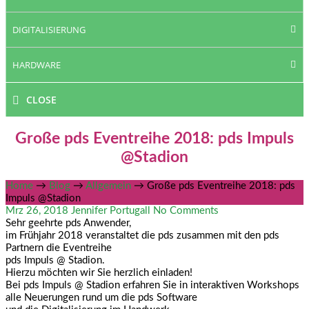
DIGITALISIERUNG
HARDWARE
CLOSE
Große pds Eventreihe 2018: pds Impuls
@Stadion
Home
→
Blog
→
Allgemein
→
Große pds Eventreihe 2018: pds
Impuls @Stadion
Mrz 26, 2018
Jennifer Portugall
No Comments
Sehr geehrte pds Anwender,
im Frühjahr 2018 veranstaltet die pds zusammen mit den pds
Partnern die Eventreihe
pds Impuls @ Stadion.
Hierzu möchten wir Sie herzlich einladen!
Bei pds Impuls @ Stadion erfahren Sie in interaktiven Workshops
alle Neuerungen rund um die pds Software