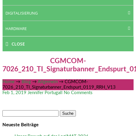
DIGITALISIERUNG
HARDWARE
CLOSE
CGMCOM-
7026_210_TI_Signaturbanner_Endspurt_
Home
→
Blog
→
Allgemein
→
CGMCOM-
7026_210_TI_Signaturbanner_Endspurt_0119_RRH_V13
Feb 1, 2019
Jennifer Portugall
No Comments
Suche
nach:
Neueste Beiträge