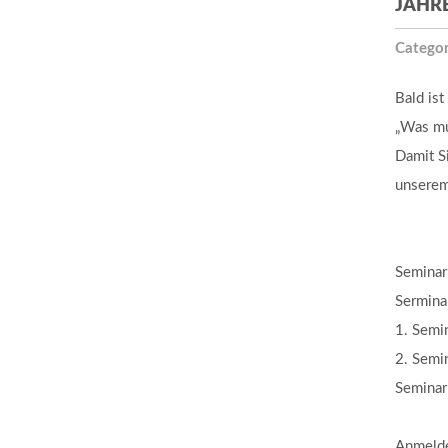
JAHR
Categor
Bald ist
„Was mu
Damit Si
unserem
Semina
Sermin
1. Semi
2. Semi
Seminar
Anmeld