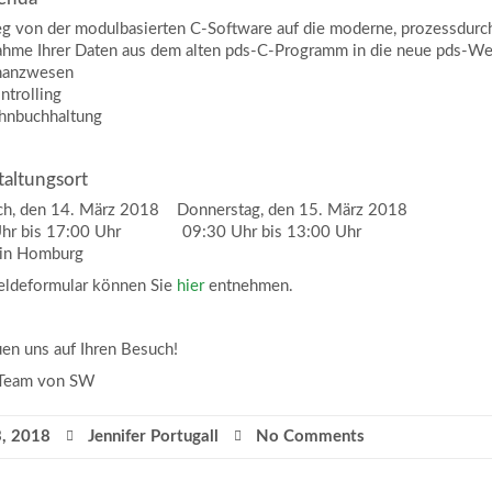
eg von der modulbasierten C-Software auf die moderne, prozessdurc
ahme Ihrer Daten aus dem alten pds-C-Programm in die neue pds-We
inanzwesen
ntrolling
ohnbuchhaltung
taltungsort
h, den 14. März 2018 Donnerstag, den 15. März 2018
Uhr bis 17:00 Uhr 09:30 Uhr bis 13:00 Uhr
in Homburg
eldeformular können Sie
hier
entnehmen.
uen uns auf Ihren Besuch!
-Team von SW
3, 2018
Jennifer Portugall
No Comments