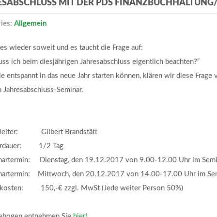
ESABSCHLUSS MIT DER PDS FINANZBUCHHALTUN
ies:
Allgemein
 es wieder soweit und es taucht die Frage auf:
ss ich beim diesjährigen Jahresabschluss eigentlich beachten?“
e entspannt in das neue Jahr starten können, klären wir diese Frage 
 Jahresabschluss-Seminar.
rleiter: Gilbert Brandstätt
ardauer: 1/2 Tag
nartermin: Dienstag, den 19.12.2017 von 9.00-12.00 Uhr im Sem
nartermin: Mittwoch, den 20.12.2017 von 14.00-17.00 Uhr im S
kosten: 150,-€ zzgl. MwSt (Jede weiter Person 50%)
ebogen entnehmen Sie
hier!