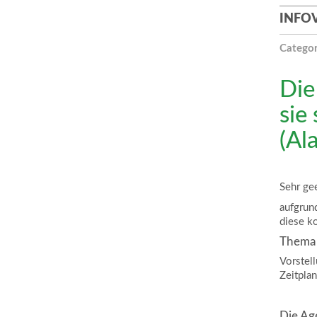
INFO
Categor
Die
sie 
(Al
Sehr ge
aufgrun
diese k
Thema 
Vorstel
Zeitpla
Die Ag