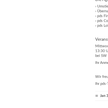
› Umsti
› Übern
› pds F
› pds Co
› pds L
Verans
Mittwoc
13:30 
bei SW 
Ihr Anm
Wir fre
Ihr pds
Jan 