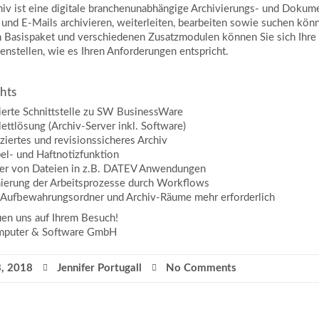
hiv ist eine digitale branchenunabhängige Archivierungs- und Doku
 und E-Mails archivieren, weiterleiten, bearbeiten sowie suchen kön
 Basispaket und verschiedenen Zusatzmodulen können Sie sich Ih
nstellen, wie es Ihren Anforderungen entspricht.
hts
rierte Schnittstelle zu SW BusinessWare
ttlösung (Archiv-Server inkl. Software)
iziertes und revisionssicheres Archiv
el- und Haftnotizfunktion
fer von Dateien in z.B. DATEV Anwendungen
ierung der Arbeitsprozesse durch Workflows
 Aufbewahrungsordner und Archiv-Räume mehr erforderlich
uen uns auf Ihrem Besuch!
puter & Software GmbH
3, 2018
Jennifer Portugall
No Comments