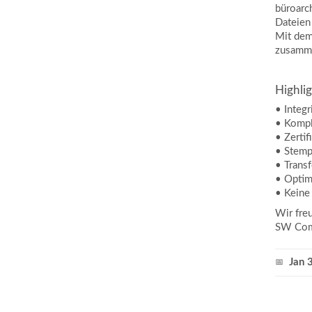
büroarc
Dateien
Mit dem
zusamme
Highlig
• Integ
• Komple
• Zertif
• Stemp
• Trans
• Optim
• Keine
Wir fre
SW Com
Jan 