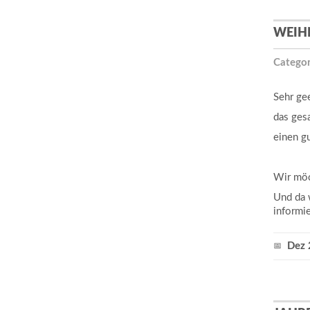
WEIH
Categor
Sehr ge
das ges
einen gu
Wir möc
Und da 
informi
Dez 