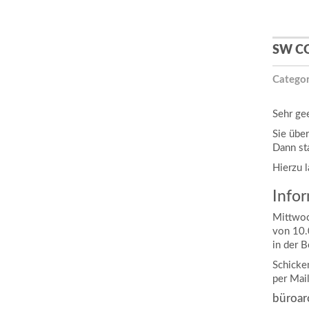
SW C
Categor
Sehr ge
Sie übe
Dann st
Hierzu 
Infor
Mittwoc
von 10.
in der B
Schicke
per Mai
büroar