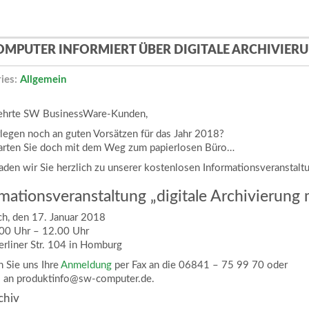
OMPUTER INFORMIERT ÜBER DIGITALE ARCHIVIER
ies:
Allgemein
ehrte SW BusinessWare-Kunden,
rlegen noch an guten Vorsätzen für das Jahr 2018?
arten Sie doch mit dem Weg zum papierlosen Büro…
laden wir Sie herzlich zu unserer kostenlosen Informationsveranstal
mationsveranstaltung „digitale Archivierung
h, den 17. Januar 2018
00 Uhr – 12.00 Uhr
erliner Str. 104 in Homburg
n Sie uns Ihre
Anmeldung
per Fax an die 06841 – 75 99 70 oder
l an produktinfo@sw-computer.de.
chiv