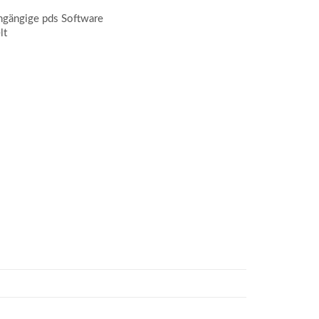
hgängige pds Software
lt